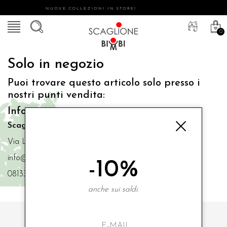
NUOVE COLLEZIONI IN STORE!
0
Solo in negozio
Puoi trovare questo articolo solo presso i
nostri punti vendita:
Info contatti
Scaglione Bimbi di Iacono Maria Angela
Via Luigi Mazzella,73 80077 Ischia
info@scaglionebimbi.com
-10%
0813331162
anche sui saldi.
ISCRIVITI ALLA NOSTRA NEWSLETTER