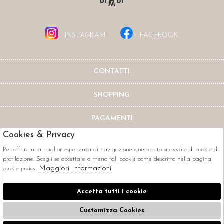
INSTAGRAM
FACEBOOK
CONTATTI
SHOPPING
PAGAMENTI
Cookies & Privacy
Per offrire una miglior esperienza di navigazione questo sito si avvale di cookie di
profilazione. Scegli se accettare o meno tali cookie come descritto nella pagina
Maggiori Informazioni
cookie policy.
CORRIERI
Accetta tutti i cookie
Customizza Cookies