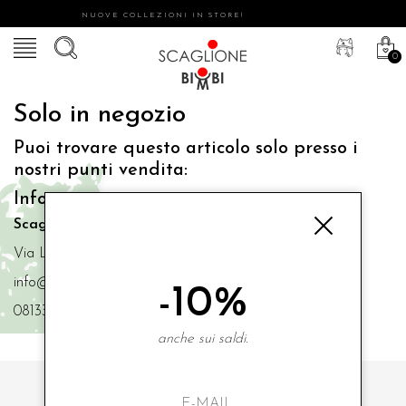
NUOVE COLLEZIONI IN STORE!
0
Solo in negozio
Puoi trovare questo articolo solo presso i
nostri punti vendita:
Info contatti
Scaglione Bimbi di Iacono Maria Angela
Via Luigi Mazzella,73 80077 Ischia
info@scaglionebimbi.com
-10%
0813331162
anche sui saldi.
ISCRIVITI ALLA NOSTRA NEWSLETTER