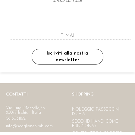
anche sui saldi.
A NEWSLETTER
ho letto ed accettato le condizioni sulla pr
Iscriviti alla nostra
newsletter
Ritiro in negozio
Consegna gratuita in Italia
oltre i 150 €
CONTATTI
SHOPPING
Via Luigi Mazzella,73
NOLEGGIO PASSEGGINI
80077 Ischia - Italia
ISCHIA
0813331162
SECOND HAND. COME
info@scaglionebimbi.com
FUNZIONA?
CONTRATTO NOLEGGIO