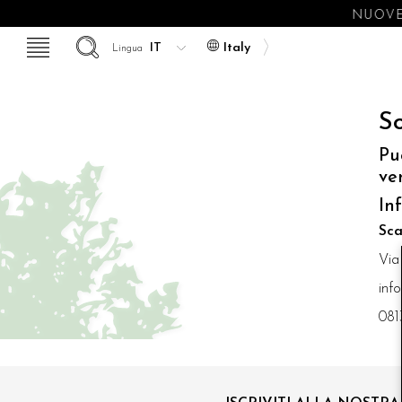
NUOVE
Italy
Lingua
So
Pu
ve
In
Sca
Via
inf
081