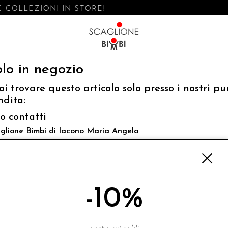
 COLLEZIONI IN STORE!
lo in negozio
oi trovare questo articolo solo presso i nostri pu
ndita:
fo contatti
glione Bimbi di Iacono Maria Angela
 Luigi Mazzella,73 80077 Ischia
o@scaglionebimbi.com
3331162
-10%