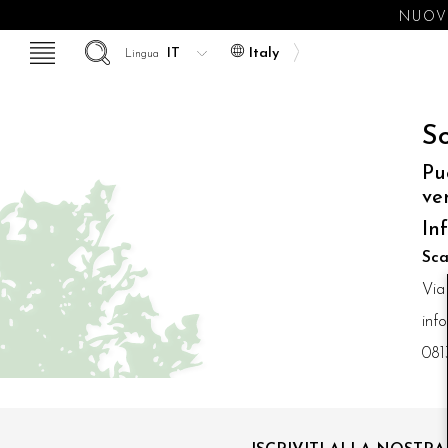
NUOVE
Italy
Lingua
So
Pu
ve
In
Sca
Via
inf
081