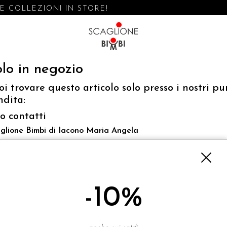
 COLLEZIONI IN STORE!
lo in negozio
oi trovare questo articolo solo presso i nostri pu
ndita:
fo contatti
glione Bimbi di Iacono Maria Angela
 Luigi Mazzella,73 80077 Ischia
o@scaglionebimbi.com
3331162
-10%