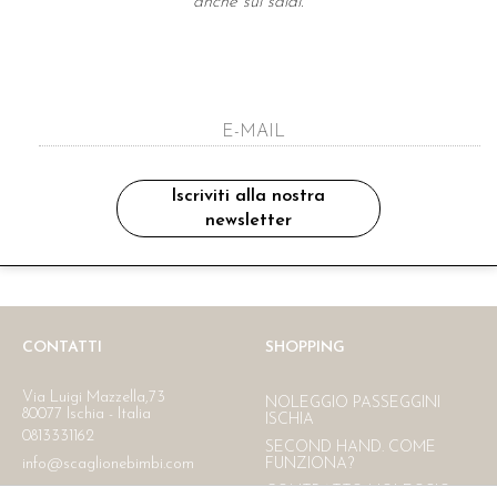
anche sui saldi.
A NEWSLETTER
ho letto ed accettato le condizioni sulla pr
Iscriviti alla nostra
newsletter
Ritiro in negozio
Consegna gratuita in Italia
oltre i 150 €
CONTATTI
SHOPPING
Via Luigi Mazzella,73
NOLEGGIO PASSEGGINI
80077 Ischia - Italia
ISCHIA
0813331162
SECOND HAND. COME
info@scaglionebimbi.com
FUNZIONA?
CONTRATTO NOLEGGIO