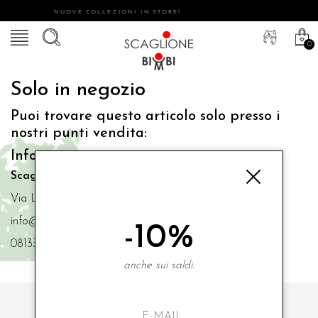
NUOVE COLLEZIONI IN STORE!
0
Solo in negozio
Puoi trovare questo articolo solo presso i
nostri punti vendita:
Info contatti
Scaglione Bimbi di Iacono Maria Angela
Via Luigi Mazzella,73 80077 Ischia
info@scaglionebimbi.com
-10%
0813331162
anche sui saldi.
ISCRIVITI ALLA NOSTRA NEWSLETTER