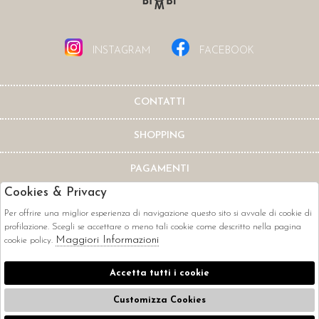
INSTAGRAM
FACEBOOK
CONTATTI
SHOPPING
PAGAMENTI
Cookies & Privacy
Per offrire una miglior esperienza di navigazione questo sito si avvale di cookie di
profilazione. Scegli se accettare o meno tali cookie come descritto nella pagina
Maggiori Informazioni
cookie policy.
CORRIERI
Accetta tutti i cookie
Customizza Cookies