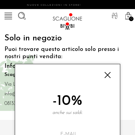
NUOVE COLLEZIONI IN STORE!
0
Solo in negozio
Puoi trovare questo articolo solo presso i
nostri punti vendita:
Info contatti
Scaglione Bimbi di Iacono Maria Angela
Via Luigi Mazzella,73 80077 Ischia
info@scaglionebimbi.com
-10%
0813331162
anche sui saldi.
ISCRIVITI ALLA NOSTRA NEWSLETTER