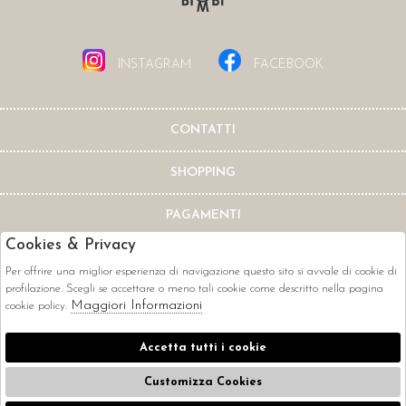
INSTAGRAM
FACEBOOK
CONTATTI
SHOPPING
PAGAMENTI
Cookies & Privacy
Per offrire una miglior esperienza di navigazione questo sito si avvale di cookie di
profilazione. Scegli se accettare o meno tali cookie come descritto nella pagina
Maggiori Informazioni
cookie policy.
CORRIERI
Accetta tutti i cookie
Customizza Cookies