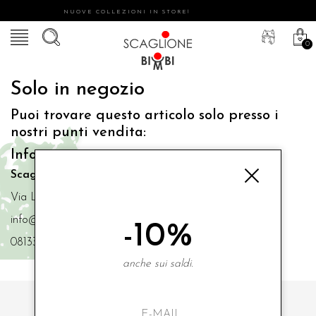
NUOVE COLLEZIONI IN STORE!
0
Solo in negozio
Puoi trovare questo articolo solo presso i
nostri punti vendita:
Info contatti
Scaglione Bimbi di Iacono Maria Angela
Via Luigi Mazzella,73 80077 Ischia
info@scaglionebimbi.com
-10%
0813331162
anche sui saldi.
ISCRIVITI ALLA NOSTRA NEWSLETTER