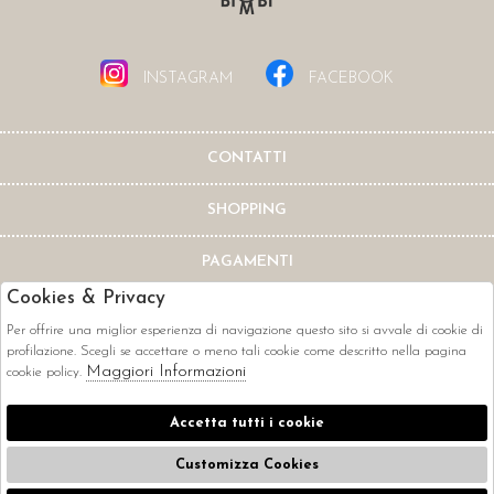
INSTAGRAM
FACEBOOK
CONTATTI
SHOPPING
PAGAMENTI
Cookies & Privacy
Per offrire una miglior esperienza di navigazione questo sito si avvale di cookie di
profilazione. Scegli se accettare o meno tali cookie come descritto nella pagina
Maggiori Informazioni
cookie policy.
CORRIERI
Accetta tutti i cookie
Customizza Cookies