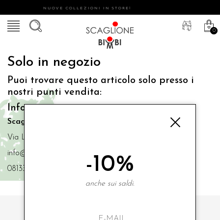
NUOVE COLLEZIONI IN STORE!
0
Solo in negozio
Puoi trovare questo articolo solo presso i
nostri punti vendita:
Info contatti
Scaglione Bimbi di Iacono Maria Angela
Via Luigi Mazzella,73 80077 Ischia
info@scaglionebimbi.com
-10%
0813331162
anche sui saldi.
ISCRIVITI ALLA NOSTRA NEWSLETTER