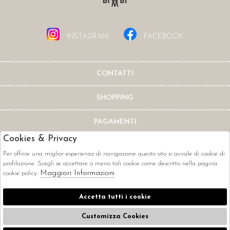
INSTAGRAM
FACEBOOK
CONTATTI
SHOPPING
PAGAMENTI
Cookies & Privacy
Per offrire una miglior esperienza di navigazione questo sito si avvale di cookie di
profilazione. Scegli se accettare o meno tali cookie come descritto nella pagina
Maggiori Informazioni
cookie policy.
CORRIERI
Accetta tutti i cookie
Customizza Cookies