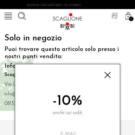
NUOVE COLLEZIONI IN STORE!
0
Solo in negozio
Puoi trovare questo articolo solo presso i
nostri punti vendita:
Info contatti
Scaglione Bimbi di Iacono Maria Angela
Via Luigi Mazzella,73 80077 Ischia
info@scaglionebimbi.com
-10%
0813331162
anche sui saldi.
ISCRIVITI ALLA NOSTRA NEWSLETTER