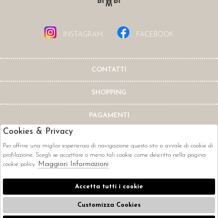
INSTAGRAM
FACEBOOK
CONTATTI
SHOPPING
PAGAMENTI
Cookies & Privacy
Per offrire una miglior esperienza di navigazione questo sito si avvale di cookie di
profilazione. Scegli se accettare o meno tali cookie come descritto nella pagina
Maggiori Informazioni
cookie policy.
CORRIERI
Accetta tutti i cookie
Customizza Cookies