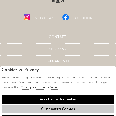
INSTAGRAM
FACEBOOK
CONTATTI
SHOPPING
PAGAMENTI
Cookies & Privacy
Per offrire una miglior esperienza di navigazione questo sito si avvale di cookie di
profilazione. Scegli se accettare o meno tali cookie come descritto nella pagina
Maggiori Informazioni
cookie policy.
CORRIERI
Accetta tutti i cookie
Customizza Cookies