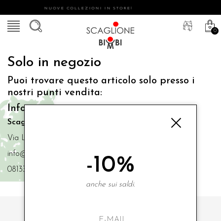
NUOVE COLLEZIONI IN STORE!
0
Solo in negozio
Puoi trovare questo articolo solo presso i
nostri punti vendita:
Info contatti
Scaglione Bimbi di Iacono Maria Angela
Via Luigi Mazzella,73 80077 Ischia
info@scaglionebimbi.com
-10%
0813331162
anche sui saldi.
ISCRIVITI ALLA NOSTRA NEWSLETTER