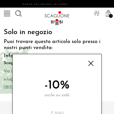
NUOVE COLLEZIONI IN STORE!
0
Solo in negozio
Puoi trovare questo articolo solo presso i
nostri punti vendita:
Info contatti
Scaglione Bimbi di Iacono Maria Angela
Via Luigi Mazzella,73 80077 Ischia
info@scaglionebimbi.com
-10%
0813331162
anche sui saldi.
ISCRIVITI ALLA NOSTRA NEWSLETTER