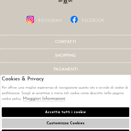
INSTAGRAM
FACEBOOK
CONTATTI
SHOPPING
PAGAMENTI
Cookies & Privacy
Per offrire una miglior esperienza di navigazione questo sito si avvale di cookie di
profilazione. Scegli se accettare o meno tali cookie come descritto nella pagina
Maggiori Informazioni
cookie policy.
CORRIERI
Accetta tutti i cookie
Customizza Cookies