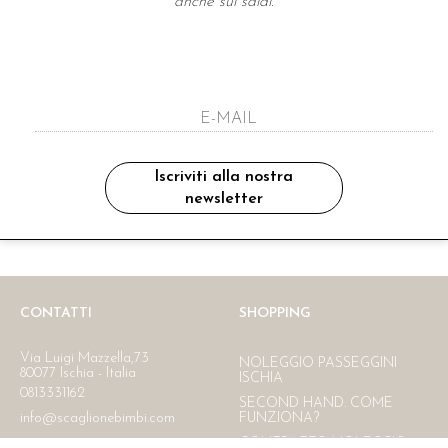
anche sui saldi.
A NEWSLETTER
ho letto ed accettato le condizioni sulla pr
Iscriviti alla nostra
newsletter
Ritiro in negozio
Consegna gratuita in Italia
oltre i 150 €
CONTATTI
SHOPPING
Via Luigi Mazzella,73
NOLEGGIO PASSEGGINI
80077 Ischia - Italia
ISCHIA
0813331162
SECOND HAND. COME
info@scaglionebimbi.com
FUNZIONA?
CONTRATTO NOLEGGIO