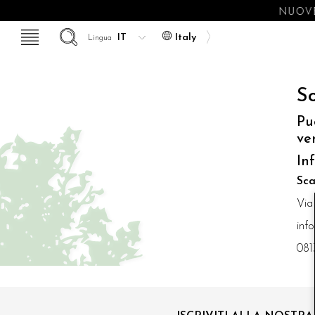
NUOVE
Italy
Lingua
So
Pu
ve
In
Sca
Via
inf
081