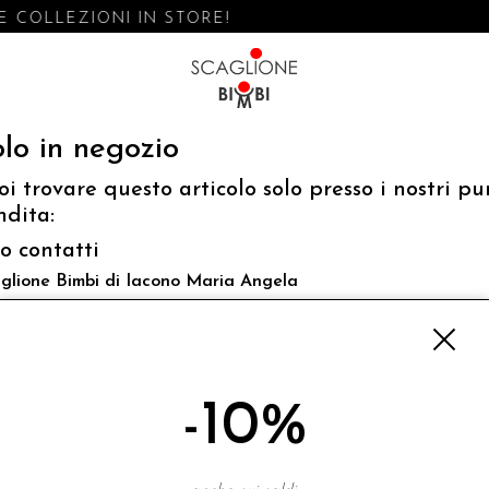
 COLLEZIONI IN STORE!
lo in negozio
oi trovare questo articolo solo presso i nostri pu
ndita:
fo contatti
glione Bimbi di Iacono Maria Angela
 Luigi Mazzella,73 80077 Ischia
o@scaglionebimbi.com
3331162
-10%