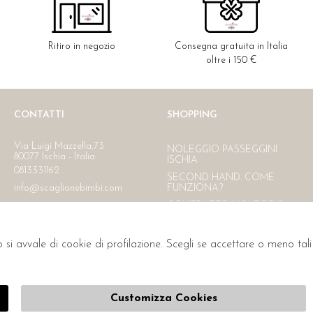
Ritiro in negozio
Consegna gratuita in Italia
oltre i 150 €
CONTATTI
SHOPPING
Via Luigi Mazzella,73
NOLEGGIO PASSEGGINI
80077 Ischia - Italia
ISCHIA
0813331162
SECOND HAND. COME
info@scaglionebimbi.com
FUNZIONA?
CONTRATTO NOLEGGIO
RESI
CONTATTI
o si avvale di cookie di profilazione. Scegli se accettare o meno ta
PAGAMENTI
SPEDIZIONE
L'AZIENDA
Customizza Cookies