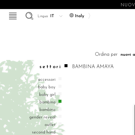
NUOVE
Italy
Lingua
Ordina per
settori
BAMBINA
AMAYA
accessori
baby boy
baby girl
bambina
bambino
gender reveal
outlet
second hand