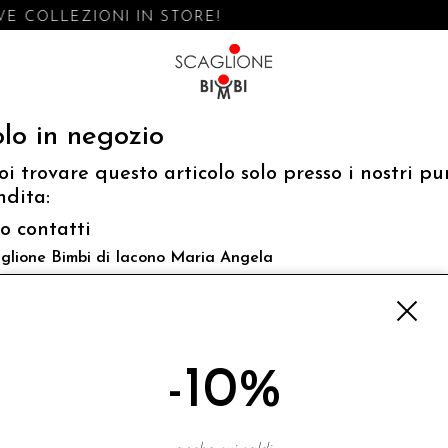
E COLLEZIONI IN STORE!
lo in negozio
oi trovare questo articolo solo presso i nostri pu
ndita:
fo contatti
glione Bimbi di Iacono Maria Angela
 Luigi Mazzella,73 80077 Ischia
o@scaglionebimbi.com
3331162
-10%