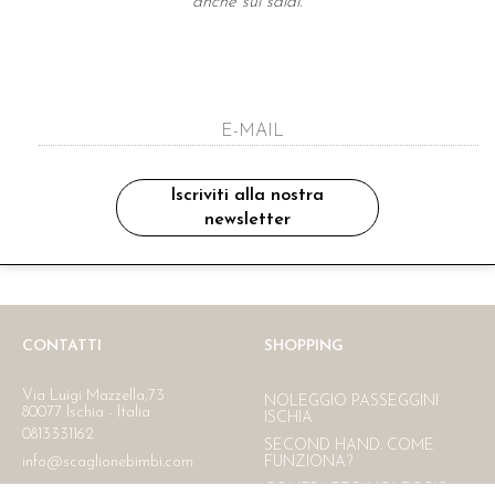
anche sui saldi.
A NEWSLETTER
ho letto ed accettato le condizioni sulla pr
Iscriviti alla nostra
newsletter
Ritiro in negozio
Consegna gratuita in Italia
oltre i 150 €
CONTATTI
SHOPPING
Via Luigi Mazzella,73
NOLEGGIO PASSEGGINI
80077 Ischia - Italia
ISCHIA
0813331162
SECOND HAND. COME
info@scaglionebimbi.com
FUNZIONA?
CONTRATTO NOLEGGIO