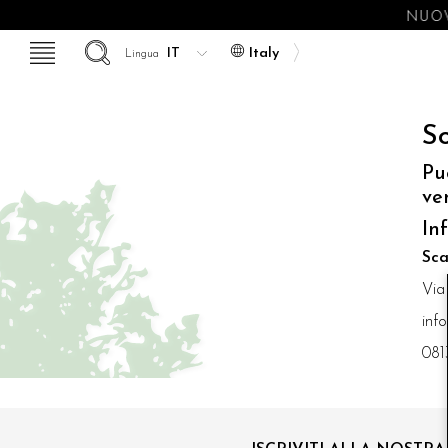
NUOV
Italy
Lingua
So
Pu
ve
In
Sca
Via
inf
081