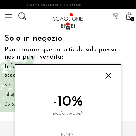
NUOVE COLLEZIONI IN STORE!
0
Solo in negozio
Puoi trovare questo articolo solo presso i
nostri punti vendita:
Info contatti
Scaglione Bimbi di Iacono Maria Angela
Via Luigi Mazzella,73 80077 Ischia
info@scaglionebimbi.com
-10%
0813331162
anche sui saldi.
ISCRIVITI ALLA NOSTRA NEWSLETTER