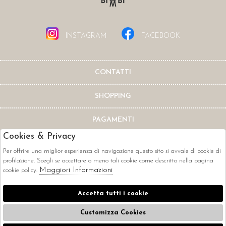
INSTAGRAM
FACEBOOK
CONTATTI
SHOPPING
PAGAMENTI
Cookies & Privacy
Per offrire una miglior esperienza di navigazione questo sito si avvale di cookie di
profilazione. Scegli se accettare o meno tali cookie come descritto nella pagina
Maggiori Informazioni
cookie policy.
CORRIERI
Accetta tutti i cookie
Customizza Cookies