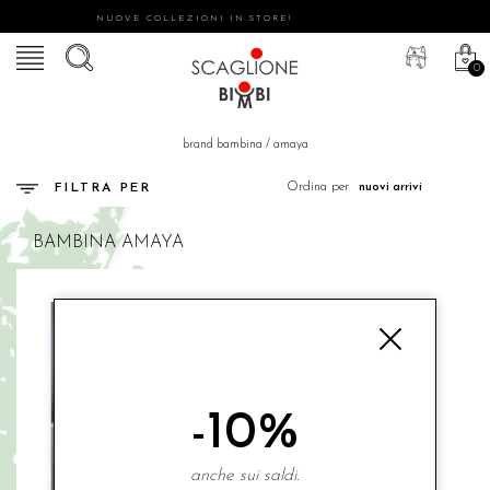
NUOVE COLLEZIONI IN STORE!
0
brand bambina
/
amaya
Ordina per
FILTRA PER
BAMBINA
AMAYA
-10%
anche sui saldi.