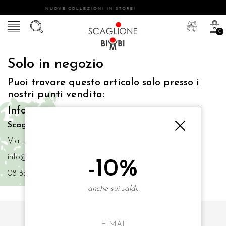
NUOVE COLLEZIONI IN STORE!
0
Solo in negozio
Puoi trovare questo articolo solo presso i
nostri punti vendita:
Info contatti
Scaglione Bimbi di Iacono Maria Angela
Via Luigi Mazzella,73 80077 Ischia
info@scaglionebimbi.com
-10%
0813331162
anche sui saldi.
ISCRIVITI ALLA NOSTRA NEWSLETTER