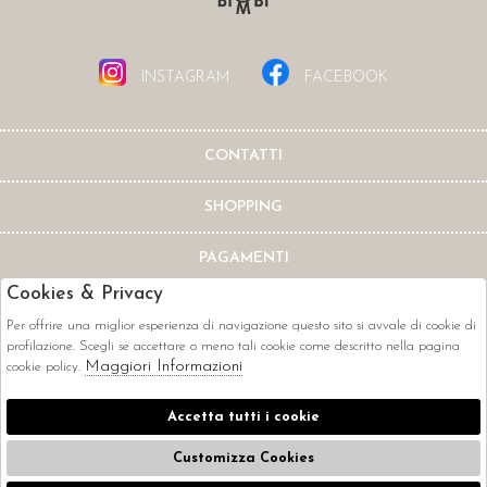
INSTAGRAM
FACEBOOK
CONTATTI
SHOPPING
PAGAMENTI
Cookies & Privacy
Per offrire una miglior esperienza di navigazione questo sito si avvale di cookie di
profilazione. Scegli se accettare o meno tali cookie come descritto nella pagina
Maggiori Informazioni
cookie policy.
CORRIERI
Accetta tutti i cookie
Customizza Cookies