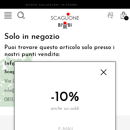
NUOVE COLLEZIONI IN STORE!
0
Solo in negozio
Puoi trovare questo articolo solo presso i
nostri punti vendita:
Info contatti
Scaglione Bimbi di Iacono Maria Angela
Via Luigi Mazzella,73 80077 Ischia
info@scaglionebimbi.com
-10%
0813331162
anche sui saldi.
ISCRIVITI ALLA NOSTRA NEWSLETTER