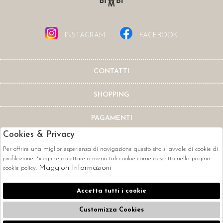
INSTAGRAM
FACEBOOK
CONTATTI
SHOPPING
PAGAMENTI
Cookies & Privacy
Per offrire una miglior esperienza di navigazione questo sito si avvale di cookie di
profilazione. Scegli se accettare o meno tali cookie come descritto nella pagina
Maggiori Informazioni
cookie policy.
CORRIERI
Accetta tutti i cookie
Customizza Cookies