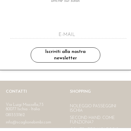
anche sui saldi.
A NEWSLETTER
ho letto ed accettato le condizioni sulla pr
Iscriviti alla nostra
newsletter
Ritiro in negozio
Consegna gratuita in Italia
oltre i 150 €
CONTATTI
SHOPPING
Via Luigi Mazzella,73
NOLEGGIO PASSEGGINI
80077 Ischia - Italia
ISCHIA
0813331162
SECOND HAND. COME
info@scaglionebimbi.com
FUNZIONA?
CONTRATTO NOLEGGIO