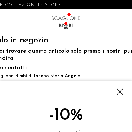
 COLLEZIONI IN STORE!
lo in negozio
oi trovare questo articolo solo presso i nostri pu
ndita:
fo contatti
glione Bimbi di Iacono Maria Angela
 Luigi Mazzella,73 80077 Ischia
o@scaglionebimbi.com
3331162
-10%