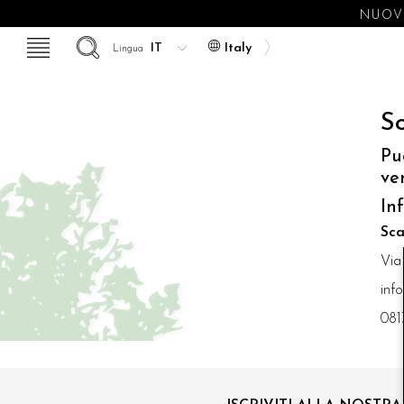
NUOVE
Italy
Lingua
So
Pu
ve
In
Sca
Via
inf
081