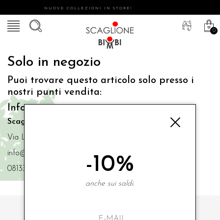
NUOVE COLLEZIONI IN STORE!
0
Solo in negozio
Puoi trovare questo articolo solo presso i
nostri punti vendita:
Info contatti
Scaglione Bimbi di Iacono Maria Angela
Via Luigi Mazzella,73 80077 Ischia
info@scaglionebimbi.com
-10%
0813331162
anche sui saldi.
ISCRIVITI ALLA NOSTRA NEWSLETTER