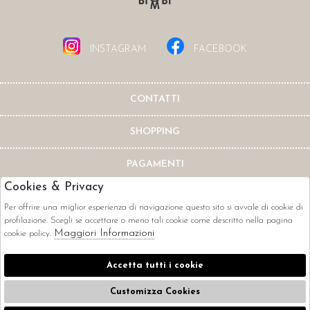
INSTAGRAM
FACEBOOK
CONTATTI
SHOPPING
PAGAMENTI
Cookies & Privacy
Per offrire una miglior esperienza di navigazione questo sito si avvale di cookie di
profilazione. Scegli se accettare o meno tali cookie come descritto nella pagina
Maggiori Informazioni
cookie policy.
CORRIERI
Accetta tutti i cookie
Customizza Cookies