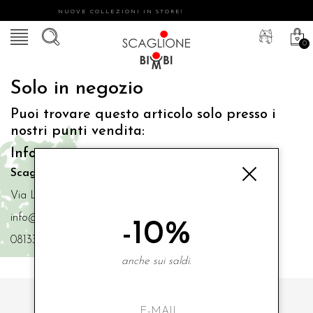
NUOVE COLLEZIONI IN STORE!
0
Solo in negozio
Puoi trovare questo articolo solo presso i
nostri punti vendita:
Info contatti
Scaglione Bimbi di Iacono Maria Angela
Via Luigi Mazzella,73 80077 Ischia
info@scaglionebimbi.com
-10%
0813331162
anche sui saldi.
ISCRIVITI ALLA NOSTRA NEWSLETTER