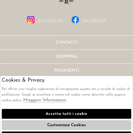
INSTAGRAM
FACEBOOK
CONTATTI
SHOPPING
PAGAMENTI
Cookies & Privacy
Per offrire una miglior esperienza di navigazione questo sito si avvale di cookie di
profilazione. Scegli se accettare o meno tali cookie come descritto nella pagina
Maggiori Informazioni
cookie policy.
CORRIERI
Accetta tutti i cookie
Customizza Cookies