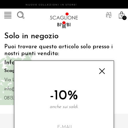
NUOVE COLLEZIONI IN STORE!
0
Solo in negozio
Puoi trovare questo articolo solo presso i
nostri punti vendita:
Info contatti
Scaglione Bimbi di Iacono Maria Angela
Via Luigi Mazzella,73 80077 Ischia
info@scaglionebimbi.com
-10%
0813331162
anche sui saldi.
ISCRIVITI ALLA NOSTRA NEWSLETTER