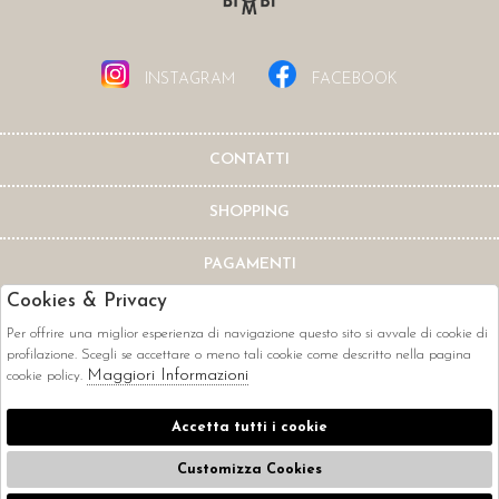
INSTAGRAM
FACEBOOK
CONTATTI
SHOPPING
PAGAMENTI
Cookies & Privacy
Per offrire una miglior esperienza di navigazione questo sito si avvale di cookie di
profilazione. Scegli se accettare o meno tali cookie come descritto nella pagina
Maggiori Informazioni
cookie policy.
CORRIERI
Accetta tutti i cookie
Customizza Cookies