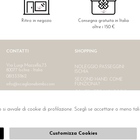
Ritiro in negozio
Consegna gratuita in Italia
oltre i 150 €
CONTATTI
SHOPPING
Via Luigi Mazzella,73
NOLEGGIO PASSEGGINI
80077 Ischia - Italia
ISCHIA
0813331162
SECOND HAND. COME
info@scaglionebimbi.com
FUNZIONA?
CONTRATTO NOLEGGIO
RESI
CONTATTI
o si avvale di cookie di profilazione. Scegli se accettare o meno ta
PAGAMENTI
SPEDIZIONE
L'AZIENDA
Customizza Cookies