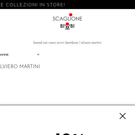
 COLLEZIONI IN STORE!
brand con nuovi arrivi bambina
/
alviero martini
LVIERO MARTINI