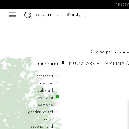
NUOVE
Italy
Lingua
Ordina per
settori
NUOVI ARRIVI
BAMBINA
A
accessori
baby boy
baby girl
bambina
bambino
gender reveal
outlet
second hand