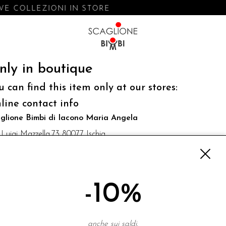
E COLLEZIONI IN STORE
nly in boutique
u can find this item only at our stores:
line contact info
glione Bimbi di Iacono Maria Angela
 Luigi Mazzella,73 80077 Ischia
o@scaglionebimbi.com
3331162
-10%
NEWSLETTER
anche sui saldi.