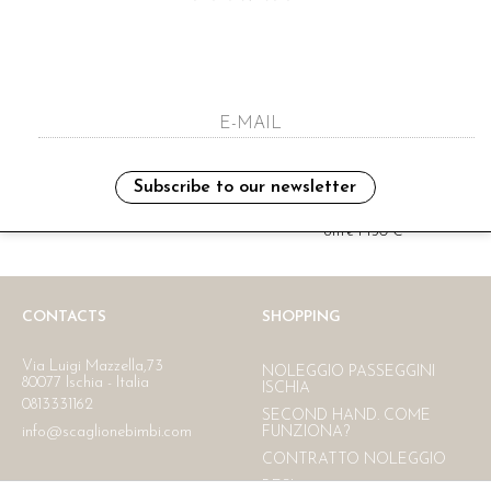
i have read and agree to the privacy polic
Subscribe to our newsletter
Ritiro in negozio
Consegna gratuita in Italia
oltre i 150 €
CONTACTS
SHOPPING
Via Luigi Mazzella,73
NOLEGGIO PASSEGGINI
80077 Ischia - Italia
ISCHIA
0813331162
SECOND HAND. COME
info@scaglionebimbi.com
FUNZIONA?
CONTRATTO NOLEGGIO
RESI