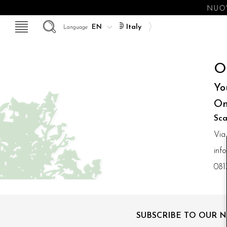
NUOV
Italy
Language
O
Yo
On
Sca
Via
inf
081
SUBSCRIBE TO OUR 