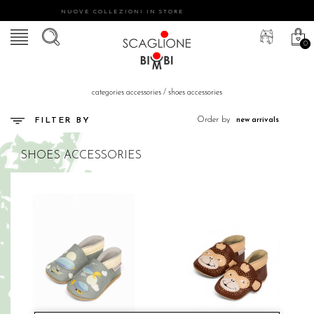
NUOVE COLLEZIONI IN STORE
0
categories accessories
/
shoes accessories
Order by
FILTER BY
SHOES ACCESSORIES