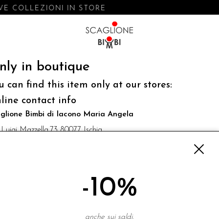
E COLLEZIONI IN STORE
nly in boutique
u can find this item only at our stores:
line contact info
glione Bimbi di Iacono Maria Angela
 Luigi Mazzella,73 80077 Ischia
o@scaglionebimbi.com
3331162
-10%
NEWSLETTER
anche sui saldi.