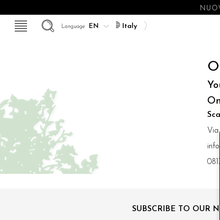
NUOV
Italy
Language
O
Yo
On
Sca
Via
inf
081
SUBSCRIBE TO OUR 