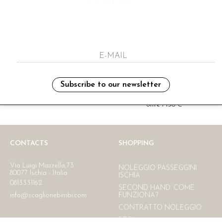
i have read and agree to the privacy polic
Subscribe to our newsletter
Ritiro in negozio
Consegna gratuita in Italia
oltre i 150 €
CONTACTS
SHOPPING
Via Luigi Mazzella,73
NOLEGGIO PASSEGGINI
80077 Ischia - Italia
ISCHIA
0813331162
SECOND HAND. COME
info@scaglionebimbi.com
FUNZIONA?
CONTRATTO NOLEGGIO
RESI