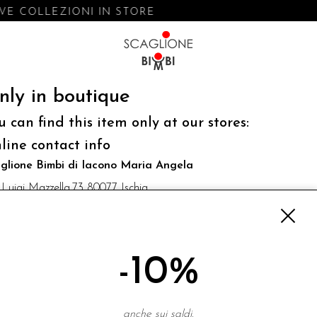
E COLLEZIONI IN STORE
nly in boutique
u can find this item only at our stores:
line contact info
glione Bimbi di Iacono Maria Angela
 Luigi Mazzella,73 80077 Ischia
o@scaglionebimbi.com
3331162
-10%
NEWSLETTER
anche sui saldi.