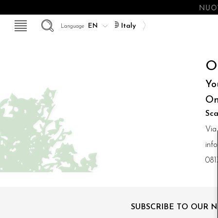
NUOV
Italy
Language
O
Yo
On
Sca
Via
inf
081
SUBSCRIBE TO OUR 