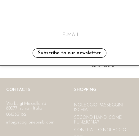
i have read and agree to the privacy polic
Subscribe to our newsletter
Ritiro in negozio
Consegna gratuita in Italia
oltre i 150 €
CONTACTS
SHOPPING
Via Luigi Mazzella,73
NOLEGGIO PASSEGGINI
80077 Ischia - Italia
ISCHIA
0813331162
SECOND HAND. COME
info@scaglionebimbi.com
FUNZIONA?
CONTRATTO NOLEGGIO
RESI