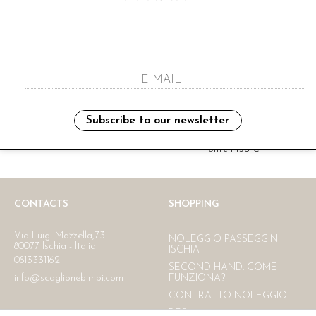
i have read and agree to the privacy polic
Subscribe to our newsletter
Ritiro in negozio
Consegna gratuita in Italia
oltre i 150 €
CONTACTS
SHOPPING
Via Luigi Mazzella,73
NOLEGGIO PASSEGGINI
80077 Ischia - Italia
ISCHIA
0813331162
SECOND HAND. COME
info@scaglionebimbi.com
FUNZIONA?
CONTRATTO NOLEGGIO
RESI