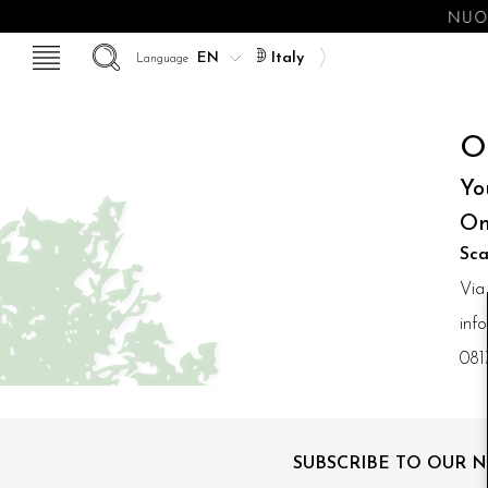
NUOV
Italy
Language
O
Yo
On
Sca
Via
inf
081
SUBSCRIBE TO OUR 