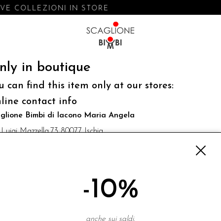
E COLLEZIONI IN STORE
nly in boutique
u can find this item only at our stores:
line contact info
glione Bimbi di Iacono Maria Angela
 Luigi Mazzella,73 80077 Ischia
o@scaglionebimbi.com
3331162
-10%
NEWSLETTER
anche sui saldi.