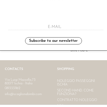
i have read and agree to the privacy polic
Subscribe to our newsletter
Ritiro in negozio
Consegna gratuita in Italia
oltre i 150 €
CONTACTS
SHOPPING
Via Luigi Mazzella,73
NOLEGGIO PASSEGGINI
80077 Ischia - Italia
ISCHIA
0813331162
SECOND HAND. COME
info@scaglionebimbi.com
FUNZIONA?
CONTRATTO NOLEGGIO
RESI