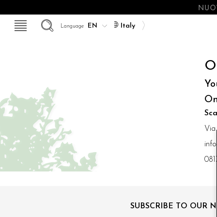
NUOV
Italy
Language
O
Yo
On
Sca
Via
inf
081
SUBSCRIBE TO OUR 