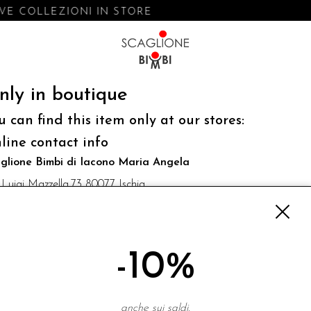
E COLLEZIONI IN STORE
nly in boutique
u can find this item only at our stores:
line contact info
glione Bimbi di Iacono Maria Angela
 Luigi Mazzella,73 80077 Ischia
o@scaglionebimbi.com
3331162
-10%
NEWSLETTER
anche sui saldi.