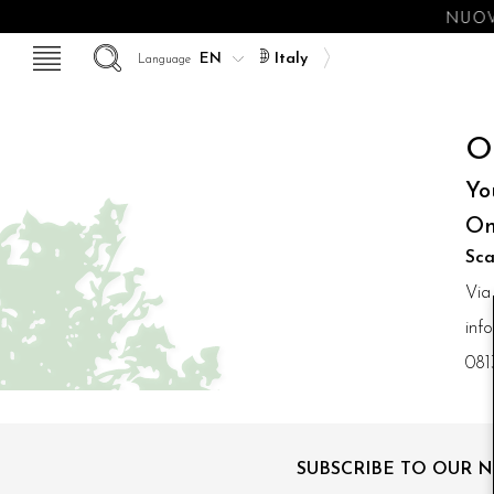
NUOV
Italy
Language
O
Yo
On
Sca
Via
inf
081
SUBSCRIBE TO OUR 