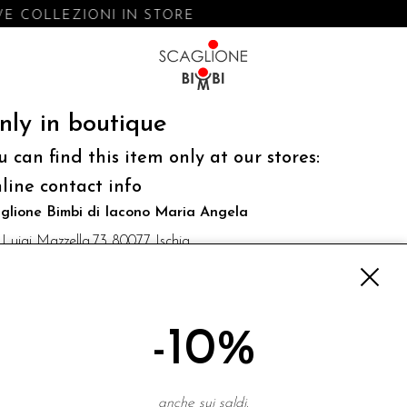
E COLLEZIONI IN STORE
nly in boutique
u can find this item only at our stores:
line contact info
glione Bimbi di Iacono Maria Angela
 Luigi Mazzella,73 80077 Ischia
o@scaglionebimbi.com
3331162
-10%
NEWSLETTER
anche sui saldi.