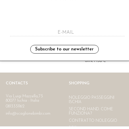
i have read and agree to the privacy polic
Subscribe to our newsletter
Ritiro in negozio
Consegna gratuita in Italia
oltre i 150 €
CONTACTS
SHOPPING
Via Luigi Mazzella,73
NOLEGGIO PASSEGGINI
80077 Ischia - Italia
ISCHIA
0813331162
SECOND HAND. COME
info@scaglionebimbi.com
FUNZIONA?
CONTRATTO NOLEGGIO
RESI