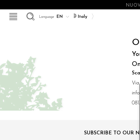
NUOV
Italy
Language
O
Yo
On
Sca
Via
inf
081
SUBSCRIBE TO OUR 