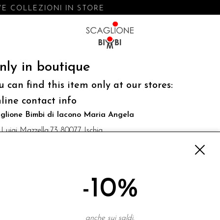
E COLLEZIONI IN STORE
nly in boutique
u can find this item only at our stores:
line contact info
glione Bimbi di Iacono Maria Angela
 Luigi Mazzella,73 80077 Ischia
o@scaglionebimbi.com
3331162
-10%
NEWSLETTER
anche sui saldi.