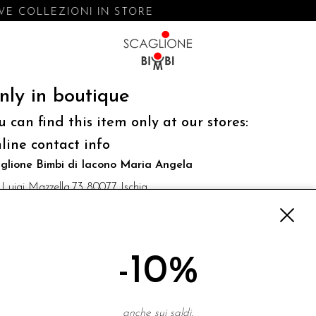
E COLLEZIONI IN STORE
nly in boutique
u can find this item only at our stores:
line contact info
glione Bimbi di Iacono Maria Angela
 Luigi Mazzella,73 80077 Ischia
o@scaglionebimbi.com
3331162
-10%
NEWSLETTER
anche sui saldi.