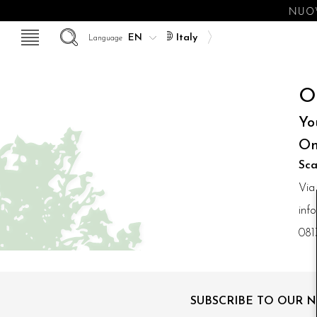
NUOV
Italy
Language
O
Yo
On
Sca
Via
inf
081
SUBSCRIBE TO OUR 