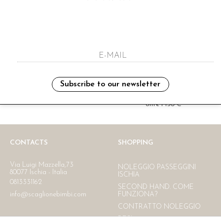
i have read and agree to the privacy polic
Subscribe to our newsletter
Ritiro in negozio
Consegna gratuita in Italia
oltre i 150 €
CONTACTS
SHOPPING
Via Luigi Mazzella,73
NOLEGGIO PASSEGGINI
80077 Ischia - Italia
ISCHIA
0813331162
SECOND HAND. COME
info@scaglionebimbi.com
FUNZIONA?
CONTRATTO NOLEGGIO
RESI