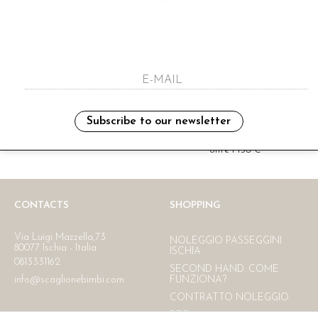
i have read and agree to the privacy polic
Subscribe to our newsletter
Ritiro in negozio
Consegna gratuita in Italia
oltre i 150 €
CONTACTS
SHOPPING
Via Luigi Mazzella,73
NOLEGGIO PASSEGGINI
80077 Ischia - Italia
ISCHIA
0813331162
SECOND HAND. COME
info@scaglionebimbi.com
FUNZIONA?
CONTRATTO NOLEGGIO
RESI