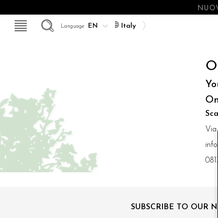
NUOV
Italy
Language
O
Yo
On
Sca
Via
inf
081
SUBSCRIBE TO OUR 