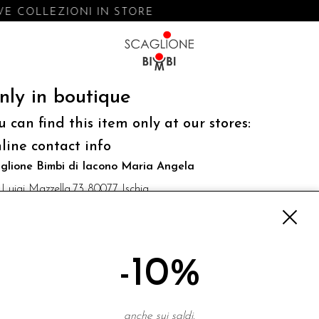
E COLLEZIONI IN STORE
nly in boutique
u can find this item only at our stores:
line contact info
glione Bimbi di Iacono Maria Angela
 Luigi Mazzella,73 80077 Ischia
o@scaglionebimbi.com
3331162
-10%
NEWSLETTER
anche sui saldi.