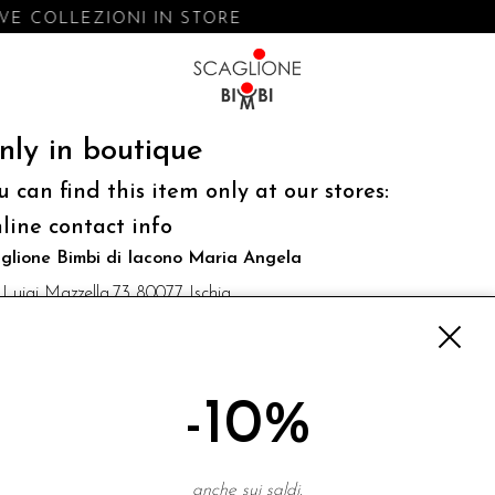
E COLLEZIONI IN STORE
nly in boutique
u can find this item only at our stores:
line contact info
glione Bimbi di Iacono Maria Angela
 Luigi Mazzella,73 80077 Ischia
o@scaglionebimbi.com
3331162
-10%
NEWSLETTER
anche sui saldi.