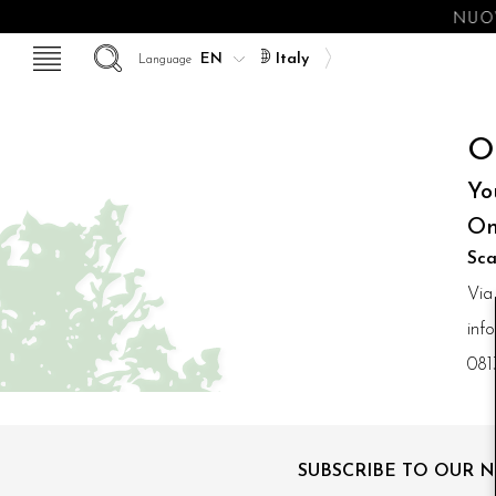
NUOV
Italy
Language
O
Yo
On
Sca
Via
inf
081
SUBSCRIBE TO OUR 