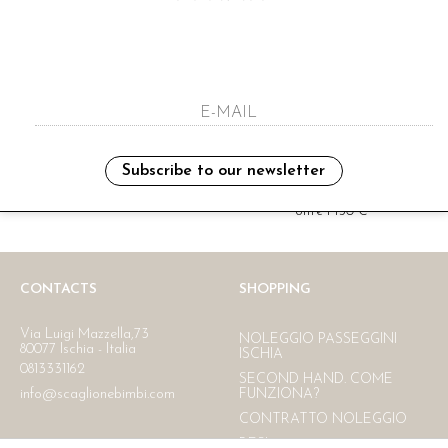
i have read and agree to the privacy polic
Subscribe to our newsletter
Ritiro in negozio
Consegna gratuita in Italia
oltre i 150 €
CONTACTS
SHOPPING
Via Luigi Mazzella,73
NOLEGGIO PASSEGGINI
80077 Ischia - Italia
ISCHIA
0813331162
SECOND HAND. COME
info@scaglionebimbi.com
FUNZIONA?
CONTRATTO NOLEGGIO
RESI