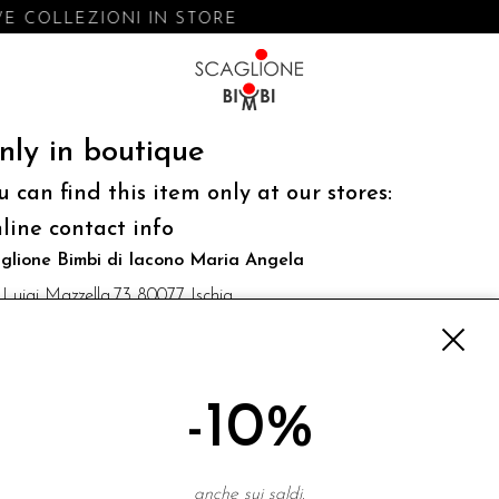
E COLLEZIONI IN STORE
nly in boutique
u can find this item only at our stores:
line contact info
glione Bimbi di Iacono Maria Angela
 Luigi Mazzella,73 80077 Ischia
o@scaglionebimbi.com
3331162
-10%
NEWSLETTER
anche sui saldi.