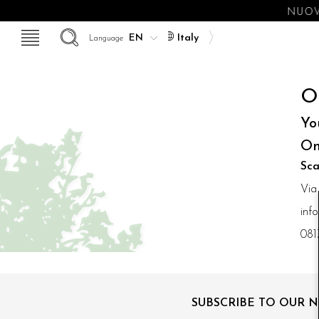
NUOV
Italy
Language
O
Yo
On
Sca
Via
inf
081
SUBSCRIBE TO OUR 