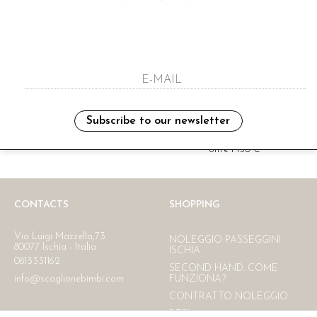
i have read and agree to the privacy polic
Subscribe to our newsletter
Ritiro in negozio
Consegna gratuita in Italia
oltre i 150 €
CONTACTS
SHOPPING
Via Luigi Mazzella,73
NOLEGGIO PASSEGGINI
80077 Ischia - Italia
ISCHIA
0813331162
SECOND HAND. COME
info@scaglionebimbi.com
FUNZIONA?
CONTRATTO NOLEGGIO
RESI