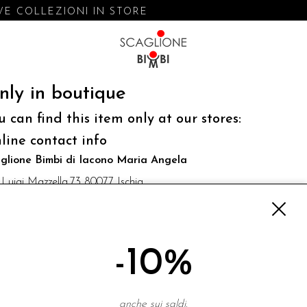
E COLLEZIONI IN STORE
nly in boutique
u can find this item only at our stores:
line contact info
glione Bimbi di Iacono Maria Angela
 Luigi Mazzella,73 80077 Ischia
o@scaglionebimbi.com
3331162
-10%
NEWSLETTER
anche sui saldi.