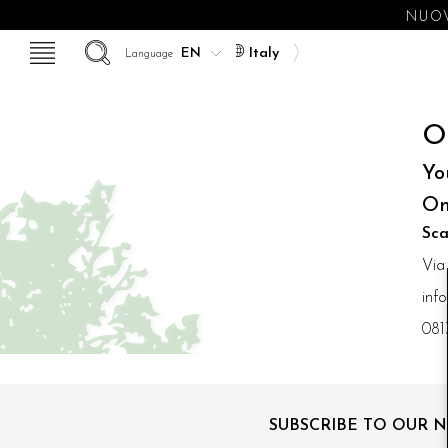
NUOV
Italy
Language
O
Yo
On
Sca
Via
inf
081
SUBSCRIBE TO OUR 