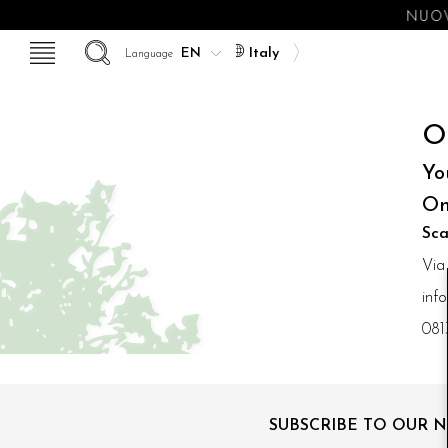
NUOV
Italy
Language
O
Yo
On
Sca
Via
inf
081
SUBSCRIBE TO OUR 