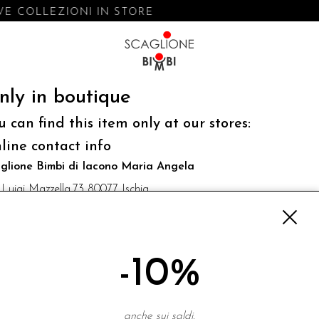
E COLLEZIONI IN STORE
nly in boutique
u can find this item only at our stores:
line contact info
glione Bimbi di Iacono Maria Angela
 Luigi Mazzella,73 80077 Ischia
o@scaglionebimbi.com
3331162
-10%
NEWSLETTER
anche sui saldi.