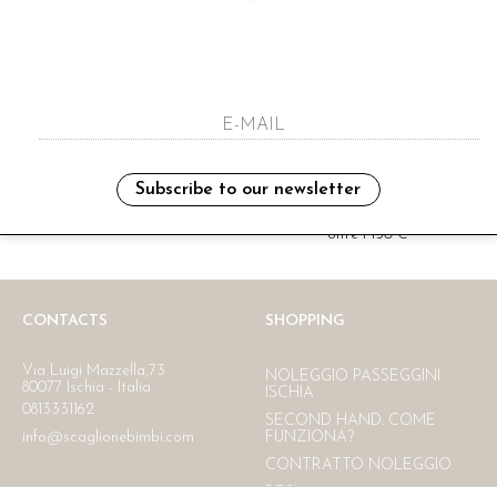
i have read and agree to the privacy polic
Subscribe to our newsletter
Ritiro in negozio
Consegna gratuita in Italia
oltre i 150 €
CONTACTS
SHOPPING
Via Luigi Mazzella,73
NOLEGGIO PASSEGGINI
80077 Ischia - Italia
ISCHIA
0813331162
SECOND HAND. COME
info@scaglionebimbi.com
FUNZIONA?
CONTRATTO NOLEGGIO
RESI