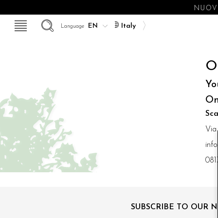
NUOVE
Italy
Language
O
Yo
On
Sca
Via
inf
081
SUBSCRIBE TO OUR 