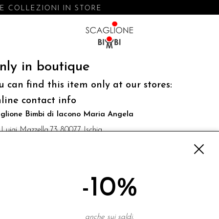
 COLLEZIONI IN STORE
nly in boutique
u can find this item only at our stores:
line contact info
glione Bimbi di Iacono Maria Angela
 Luigi Mazzella,73 80077 Ischia
o@scaglionebimbi.com
3331162
-10%
NEWSLETTER
anche sui saldi.