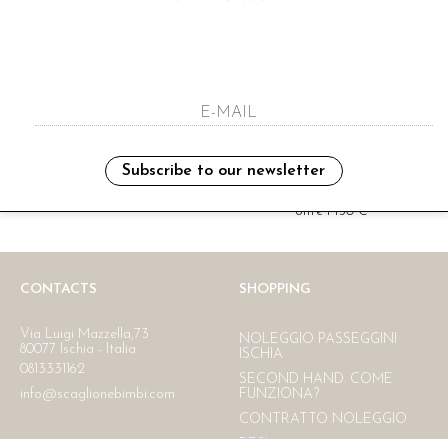
i have read and agree to the privacy polic
Subscribe to our newsletter
Ritiro in negozio
Consegna gratuita in Italia
oltre i 150 €
CONTACTS
SHOPPING
Via Luigi Mazzella,73
NOLEGGIO PASSEGGINI
80077 Ischia - Italia
ISCHIA
0813331162
SECOND HAND. COME
info@scaglionebimbi.com
FUNZIONA?
CONTRATTO NOLEGGIO
RESI