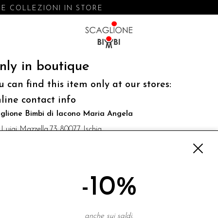
 COLLEZIONI IN STORE
nly in boutique
u can find this item only at our stores:
line contact info
glione Bimbi di Iacono Maria Angela
 Luigi Mazzella,73 80077 Ischia
o@scaglionebimbi.com
3331162
-10%
NEWSLETTER
anche sui saldi.