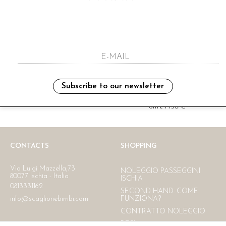
i have read and agree to the privacy polic
Subscribe to our newsletter
Ritiro in negozio
Consegna gratuita in Italia
oltre i 150 €
CONTACTS
SHOPPING
Via Luigi Mazzella,73
NOLEGGIO PASSEGGINI
80077 Ischia - Italia
ISCHIA
0813331162
SECOND HAND. COME
info@scaglionebimbi.com
FUNZIONA?
CONTRATTO NOLEGGIO
RESI