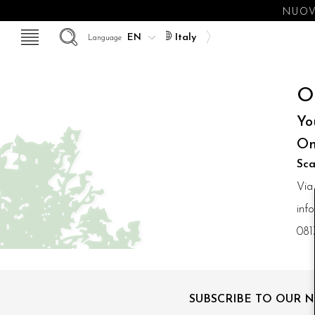
NUOVE
Italy
Language
O
Yo
On
Sca
Via
inf
081
SUBSCRIBE TO OUR 