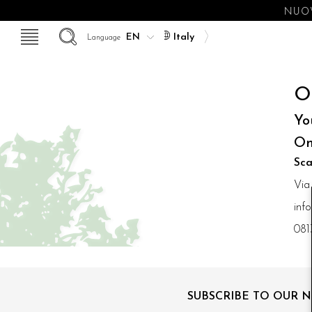
NUOV
Italy
Language
O
Yo
On
Sca
Via
inf
081
SUBSCRIBE TO OUR 