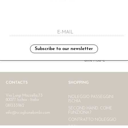
i have read and agree to the privacy polic
Subscribe to our newsletter
Ritiro in negozio
Consegna gratuita in Italia
oltre i 150 €
CONTACTS
SHOPPING
Via Luigi Mazzella,73
NOLEGGIO PASSEGGINI
80077 Ischia - Italia
ISCHIA
0813331162
SECOND HAND. COME
info@scaglionebimbi.com
FUNZIONA?
CONTRATTO NOLEGGIO
RESI