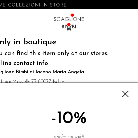
E COLLEZIONI IN STORE
nly in boutique
u can find this item only at our stores:
line contact info
glione Bimbi di Iacono Maria Angela
 Luigi Mazzella,73 80077 Ischia
o@scaglionebimbi.com
3331162
-10%
NEWSLETTER
anche sui saldi.