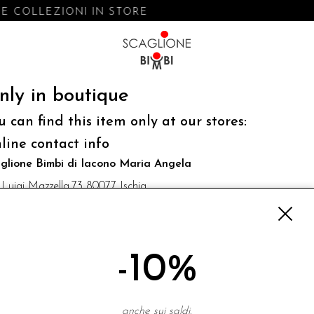
E COLLEZIONI IN STORE
nly in boutique
u can find this item only at our stores:
line contact info
glione Bimbi di Iacono Maria Angela
 Luigi Mazzella,73 80077 Ischia
o@scaglionebimbi.com
3331162
-10%
NEWSLETTER
anche sui saldi.