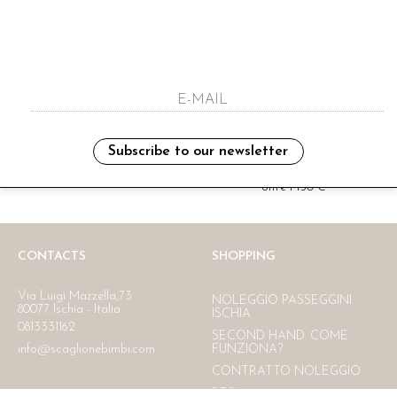
i have read and agree to the privacy polic
Subscribe to our newsletter
Ritiro in negozio
Consegna gratuita in Italia
oltre i 150 €
CONTACTS
SHOPPING
Via Luigi Mazzella,73
NOLEGGIO PASSEGGINI
80077 Ischia - Italia
ISCHIA
0813331162
SECOND HAND. COME
info@scaglionebimbi.com
FUNZIONA?
CONTRATTO NOLEGGIO
RESI