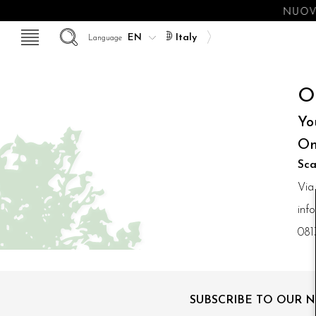
NUOV
Italy
Language
O
Yo
On
Sca
Via
inf
081
SUBSCRIBE TO OUR 