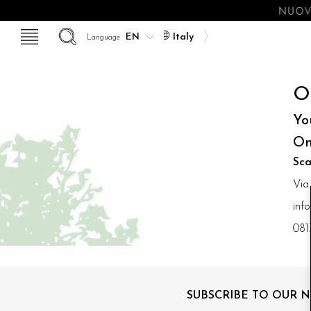
NUOVE
Italy
Language
O
Yo
On
Sca
Via
inf
081
SUBSCRIBE TO OUR 