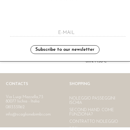
i have read and agree to the privacy polic
Subscribe to our newsletter
Ritiro in negozio
Consegna gratuita in Italia
oltre i 150 €
CONTACTS
SHOPPING
Via Luigi Mazzella,73
NOLEGGIO PASSEGGINI
80077 Ischia - Italia
ISCHIA
0813331162
SECOND HAND. COME
info@scaglionebimbi.com
FUNZIONA?
CONTRATTO NOLEGGIO
RESI