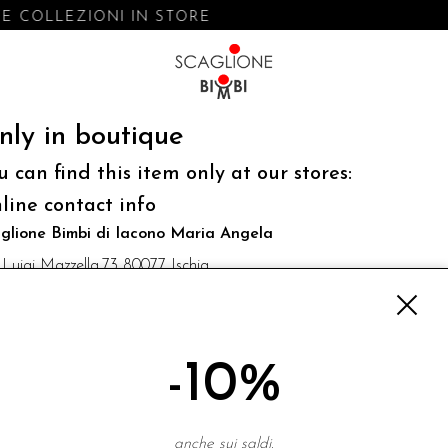
 COLLEZIONI IN STORE
nly in boutique
u can find this item only at our stores:
line contact info
glione Bimbi di Iacono Maria Angela
 Luigi Mazzella,73 80077 Ischia
o@scaglionebimbi.com
3331162
-10%
NEWSLETTER
anche sui saldi.